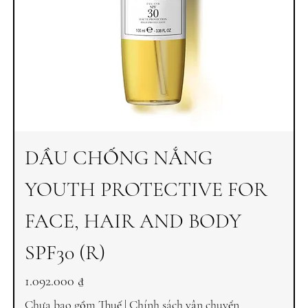
DẦU CHỐNG NẮNG
YOUTH PROTECTIVE FOR
FACE, HAIR AND BODY
SPF30 (R)
Giá
1.092.000 ₫
Chưa bao gồm Thuế
|
Chính sách vận chuyển