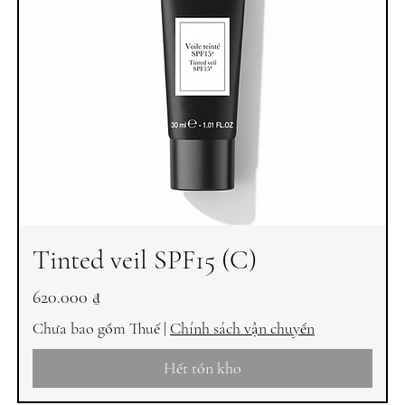
Tinted veil SPF15 (C)
Giá
620.000 ₫
Chưa bao gồm Thuế
|
Chính sách vận chuyển
Hết tồn kho