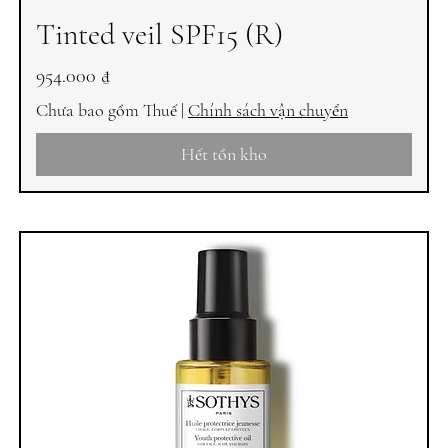
Tinted veil SPF15 (R)
Giá
954.000 ₫
Chưa bao gồm Thuế
|
Chính sách vận chuyển
Hết tồn kho