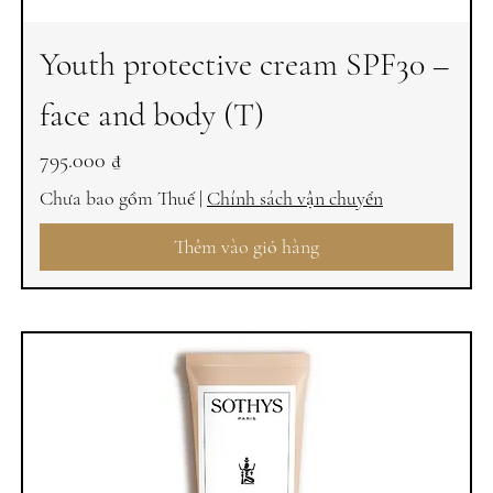
Youth protective cream SPF30 –
face and body (T)
Giá
795.000 ₫
Chưa bao gồm Thuế
|
Chính sách vận chuyển
Thêm vào giỏ hàng