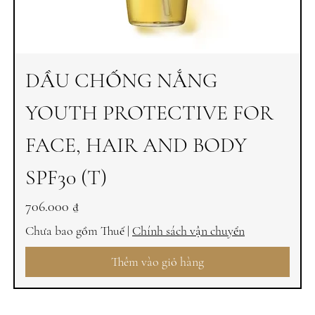
DẦU CHỐNG NẮNG
YOUTH PROTECTIVE FOR
FACE, HAIR AND BODY
SPF30 (T)
Giá
706.000 ₫
Chưa bao gồm Thuế
|
Chính sách vận chuyển
Thêm vào giỏ hàng