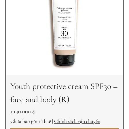
Youth protective cream SPF30 –
face and body (R)
Giá
1.140.000 ₫
Chưa bao gồm Thuế
|
Chính sách vận chuyển