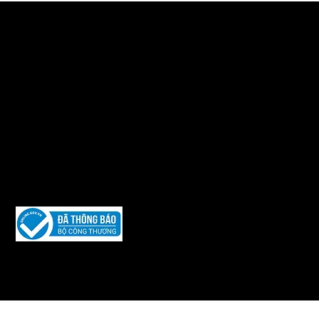
HỢP PHÁP
CHÍNH SÁCH GIAO HÀNG
CHÍNH SÁCH ĐỔI TRẢ HÀNG
PHƯƠNG THỨC THANH TOÁN
HƯỚNG DẪN MUA HÀNG
CHÍNH SÁCH BẢO MẬT
Chủ sở hữu Website thuộc bản quyền CÔNG TY CỔ PHẦN ĐẦU TƯ
VÀ THƯƠNG MẠI I.A.G VIỆT NAM
Người đại diện pháp luật : Bà : Phùng Thúy Phượng - Chức vụ :
Tổng Giám đốc
Mã số thuế: 0104 794 974 ; Ngày hoạt động: 09/07/2010 ; Do Sở
KH&ĐT Tp.Hà Nội cấp
Được phát triển và duy trì bởi
Iquility
Chính sách bảo mật