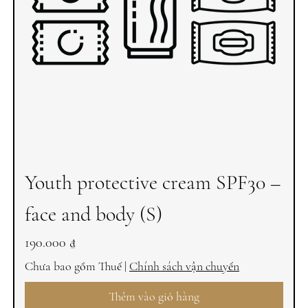
Youth protective cream SPF30 –
face and body (S)
Giá
190.000 ₫
Chưa bao gồm Thuế
|
Chính sách vận chuyển
Thêm vào giỏ hàng