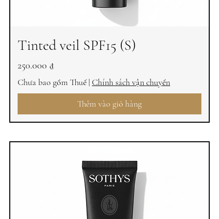
Tinted veil SPF15 (S)
Giá
250.000 ₫
Chưa bao gồm Thuế
|
Chính sách vận chuyển
Thêm vào giỏ hàng