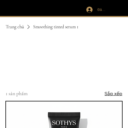
Đăng nhập
IVIT
Trang chủ
Smoothing tinted serum 1
Smoothing tinted
serum 1
1 sản phẩm
Sắp xếp