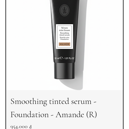
Smoothing tinted serum -
Foundation - Amande (R)
Giá
954.000 ₫