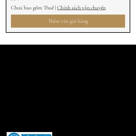
Chưa bao gồm Thuế
|
Chính sách vận chuyển
Thêm vào giỏ hàng
HỢP PHÁP
CHÍNH SÁCH GIAO HÀNG
CHÍNH SÁCH ĐỔI TRẢ HÀNG
PHƯƠNG THỨC THANH TOÁN
HƯỚNG DẪN MUA HÀNG
CHÍNH SÁCH BẢO MẬT
Chủ sở hữu Website thuộc bản quyền CÔNG TY CỔ PHẦN ĐẦU TƯ
VÀ THƯƠNG MẠI I.A.G VIỆT NAM
Người đại diện pháp luật : Bà : Phùng Thúy Phượng - Chức vụ :
Tổng Giám đốc
Mã số thuế: 0104 794 974 ; Ngày hoạt động: 09/07/2010 ; Do Sở
KH&ĐT Tp.Hà Nội cấp