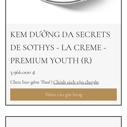
KEM DƯỠNG DA SECRETS
DE SOTHYS - LA CREME -
PREMIUM YOUTH (R)
Giá
3.966.000 ₫
Chưa bao gồm Thuế
|
Chính sách vận chuyển
Thêm vào giỏ hàng