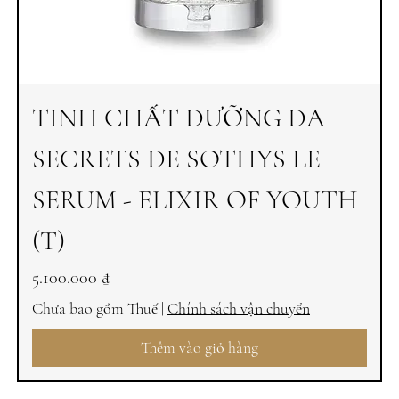
TINH CHẤT DƯỠNG DA
SECRETS DE SOTHYS LE
SERUM - ELIXIR OF YOUTH
(T)
Giá
5.100.000 ₫
Chưa bao gồm Thuế
|
Chính sách vận chuyển
Thêm vào giỏ hàng