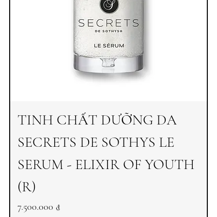
TINH CHẤT DƯỠNG DA
SECRETS DE SOTHYS LE
SERUM - ELIXIR OF YOUTH
(R)
Giá
7.500.000 ₫