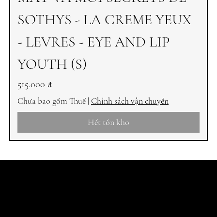
SOTHYS - LA CREME YEUX
- LEVRES - EYE AND LIP
YOUTH (S)
Giá
515.000 ₫
Chưa bao gồm Thuế
|
Chính sách vận chuyển
Hết tồn kho
HỢP PHÁP
CHÍNH SÁCH GIAO HÀNG
CHÍNH SÁCH ĐỔI TRẢ HÀNG
PHƯƠNG THỨC THANH TOÁN
HƯỚNG DẪN MUA HÀNG