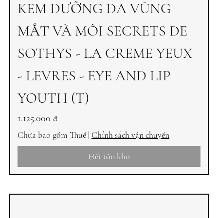
KEM DƯỠNG DA VÙNG
MẮT VÀ MÔI SECRETS DE
SOTHYS - LA CREME YEUX
- LEVRES - EYE AND LIP
YOUTH (T)
Giá
1.125.000 ₫
Chưa bao gồm Thuế
|
Chính sách vận chuyển
Hết tồn kho