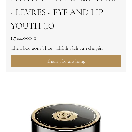
- LEVRES - EYE AND LIP
YOUTH (R)
Giá
1.764.000 ₫
Chưa bao gồm Thuế
|
Chính sách vận chuyển
Thêm vào giỏ hàng