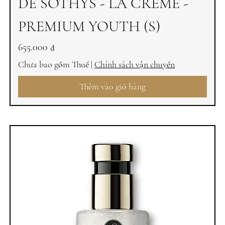
DE SOTHYS - LA CREME -
PREMIUM YOUTH (S)
Giá
655.000 ₫
Chưa bao gồm Thuế
|
Chính sách vận chuyển
Thêm vào giỏ hàng