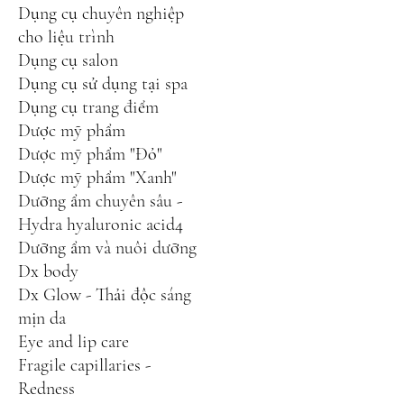
Dụng cụ chuyên nghiệp
cho liệu trình
Dụng cụ salon
Dụng cụ sử dụng tại spa
Dụng cụ trang điểm
Dược mỹ phẩm
Dược mỹ phẩm "Đỏ"
Dược mỹ phẩm "Xanh"
Dưỡng ẩm chuyên sâu -
Hydra hyaluronic acid4
Dưỡng ẩm và nuôi dưỡng
Dx body
Dx Glow - Thải độc sáng
mịn da
Eye and lip care
Fragile capillaries -
Redness