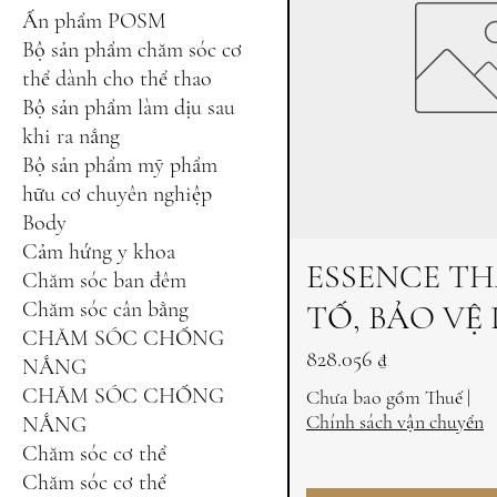
Ấn phẩm POSM
Bộ sản phẩm chăm sóc cơ
thể dành cho thể thao
Bộ sản phẩm làm dịu sau
khi ra nắng
Bộ sản phẩm mỹ phẩm
hữu cơ chuyên nghiệp
Body
Cảm hứng y khoa
ESSENCE TH
Chăm sóc ban đêm
Chăm sóc cân bằng
TỐ, BẢO VỆ 
CHĂM SÓC CHỐNG
Giá
828.056 ₫
NẮNG
CHĂM SÓC CHỐNG
Chưa bao gồm Thuế
|
Chính sách vận chuyển
NẮNG
Chăm sóc cơ thể
Chăm sóc cơ thể