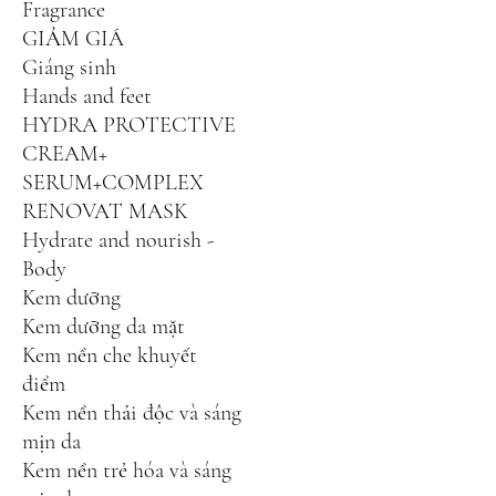
Fragrance
GIẢM GIÁ
Giáng sinh
Hands and feet
HYDRA PROTECTIVE
CREAM+
SERUM+COMPLEX
RENOVAT MASK
Hydrate and nourish -
Body
Kem dưỡng
Kem dưỡng da mặt
Kem nền che khuyết
điểm
Kem nền thải độc và sáng
mịn da
Kem nền trẻ hóa và sáng