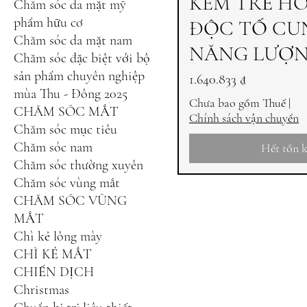
KEM TRẺ H
Chăm sóc da mặt mỹ
phẩm hữu cơ
ĐỘC TỐ CU
Chăm sóc da mặt nam
NĂNG LƯỢN
Chăm sóc đặc biệt với bộ
sản phẩm chuyên nghiệp
Giá
1.640.833 ₫
mùa Thu - Đông 2025
Chưa bao gồm Thuế
|
CHĂM SÓC MẮT
Chính sách vận chuyển
Chăm sóc mục tiêu
Chăm sóc nam
Hết tồn 
Chăm sóc thường xuyên
Chăm sóc vùng mắt
CHĂM SÓC VÙNG
MẮT
Chì kẻ lông mày
CHÌ KẺ MẮT
CHIẾN DỊCH
Christmas