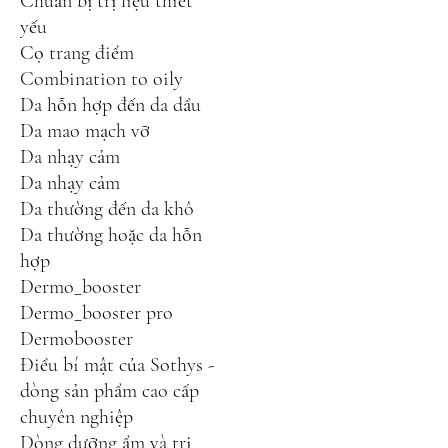
Chuẩn bị trị liệu thiết
yếu
Cọ trang điểm
Combination to oily
Da hỗn hợp đến da dầu
Da mao mạch vỡ
Da nhạy cảm
Da nhạy cảm
Da thường đến da khô
Da thường hoặc da hỗn
hợp
Dermo_booster
Dermo_booster pro
Dermobooster
Điều bí mật của Sothys -
dòng sản phẩm cao cấp
chuyên nghiệp
Dòng dưỡng ẩm và trị