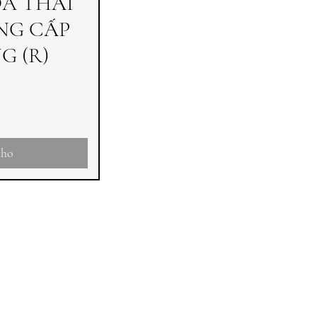
ÓA THẢI
NG CẤP
G (R)
kho