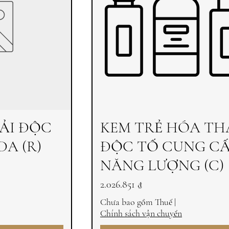
ẢI ĐỘC
KEM TRẺ HÓA TH
DA (R)
ĐỘC TỐ CUNG C
NĂNG LƯỢNG (C)
Giá
2.026.851 ₫
Chưa bao gồm Thuế
|
Chính sách vận chuyển