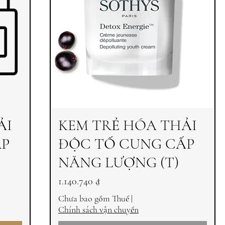
ẢI
KEM TRẺ HÓA THẢI
ẤP
ĐỘC TỐ CUNG CẤP
NĂNG LƯỢNG (T)
Giá
1.140.740 ₫
Chưa bao gồm Thuế
|
Chính sách vận chuyển