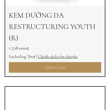
KEM DƯỠNG DA
RESTRUCTURING YOUTH
(R)
Price
1.728.000₫
Excluding Thuế
|
Chính sách vận chuyển
Add to Cart