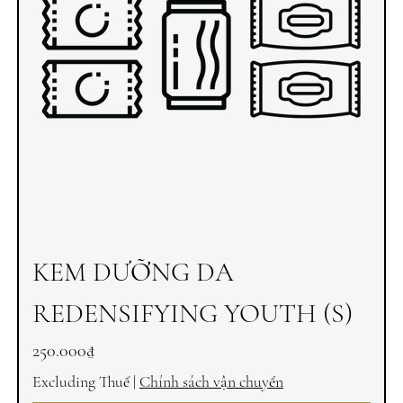
KEM DƯỠNG DA
REDENSIFYING YOUTH (S)
Price
250.000₫
Excluding Thuế
|
Chính sách vận chuyển