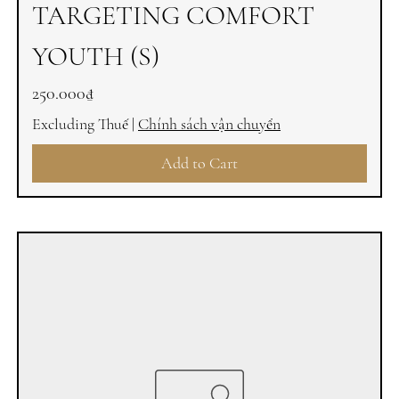
TARGETING COMFORT
YOUTH (S)
Price
250.000₫
Excluding Thuế
|
Chính sách vận chuyển
Add to Cart