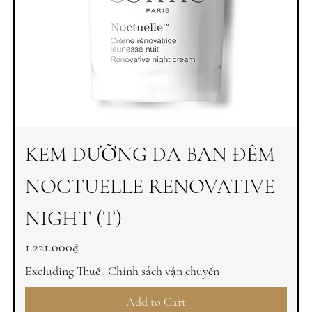
KEM DƯỠNG DA BAN ĐÊM
NOCTUELLE RENOVATIVE
NIGHT (T)
Price
1.221.000₫
Excluding Thuế
|
Chính sách vận chuyển
Add to Cart