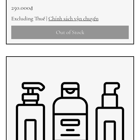
Price
250.000₫
Excluding Thuế
|
Chính sách vận chuyển
Out of Stock