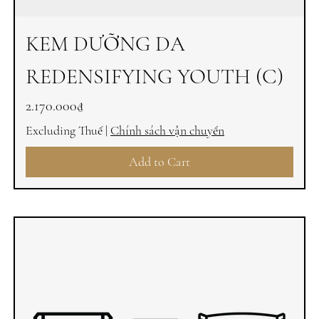
KEM DƯỠNG DA
REDENSIFYING YOUTH (C)
Price
2.170.000₫
Excluding Thuế
|
Chính sách vận chuyển
Add to Cart