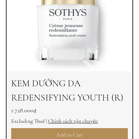
KEM DƯỠNG DA
REDENSIFYING YOUTH (R)
Price
1.728.000₫
Excluding Thuế
|
Chính sách vận chuyển
Add to Cart