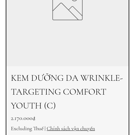
KEM DƯỠNG DA WRINKLE-
TARGETING COMFORT
YOUTH (C)
Price
2.170.000₫
Excluding Thuế
|
Chính sách vận chuyển