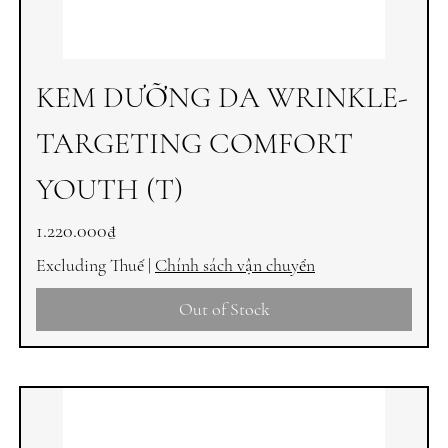
KEM DƯỠNG DA WRINKLE-
TARGETING COMFORT
YOUTH (T)
Price
1.220.000₫
Excluding Thuế
|
Chính sách vận chuyển
Out of Stock