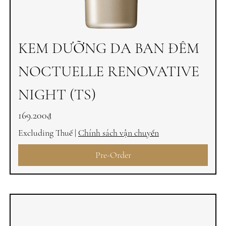
KEM DƯỠNG DA BAN ĐÊM
NOCTUELLE RENOVATIVE
NIGHT (TS)
Price
169.200₫
Excluding Thuế
|
Chính sách vận chuyển
Pre-Order