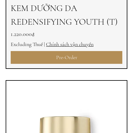
KEM DƯỠNG DA
REDENSIFYING YOUTH (T)
Price
1.220.000₫
Excluding Thuế
|
Chính sách vận chuyển
Pre-Order