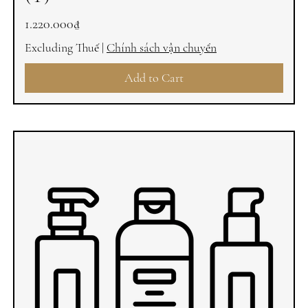
Price
1.220.000₫
Excluding Thuế
|
Chính sách vận chuyển
Add to Cart