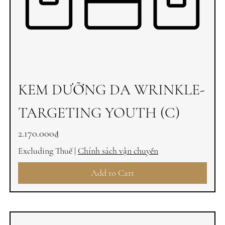
KEM DƯỠNG DA WRINKLE-
TARGETING YOUTH (C)
Price
2.170.000₫
Excluding Thuế
|
Chính sách vận chuyển
Add to Cart