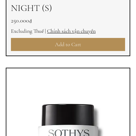
NIGHT (S)
Price
250.000₫
Excluding Thuế
|
Chính sách vận chuyển
Add to Cart