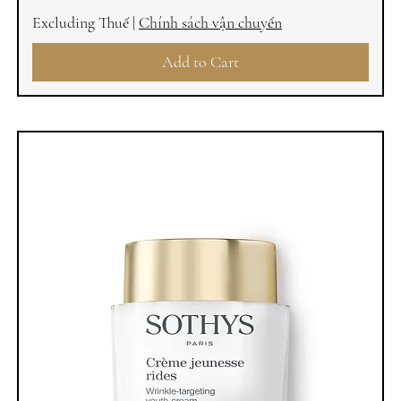
Excluding Thuế
|
Chính sách vận chuyển
Add to Cart