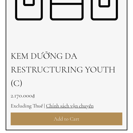
KEM DƯỠNG DA
RESTRUCTURING YOUTH
(C)
Price
2.170.000₫
Excluding Thuế
|
Chính sách vận chuyển
Add to Cart