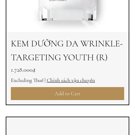
KEM DƯỠNG DA WRINKLE-
TARGETING YOUTH (R)
Price
1.728.000₫
Excluding Thuế
|
Chính sách vận chuyển
Add to Cart