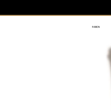
IVIT
- SOTHYS
RIBBON