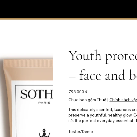
Youth prote
– face and 
Giá
795.000 ₫
Chưa bao gồm Thuế
|
Chính sách vậ
This delicately scented, luxurious c
preserve a youthful, healthy glow. 
it’s the perfect everyday essential -
Tester/Demo