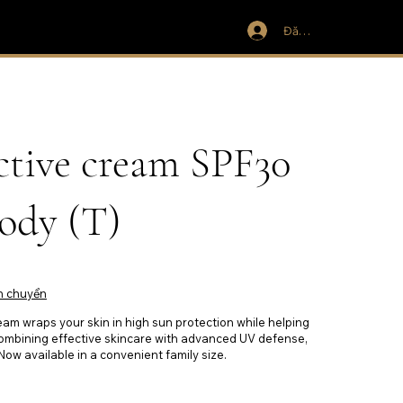
Đăng nhập
ctive cream SPF30
body (T)
n chuyển
ream wraps your skin in high sun protection while helping
Combining effective skincare with advanced UV defense,
 Now available in a convenient family size.