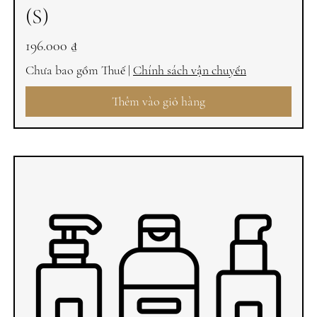
(S)
Giá
196.000 ₫
Chưa bao gồm Thuế
|
Chính sách vận chuyển
Thêm vào giỏ hàng