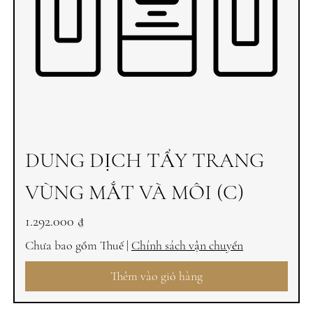
DUNG DỊCH TẨY TRANG
VÙNG MẮT VÀ MÔI (C)
Giá
1.292.000 ₫
Chưa bao gồm Thuế
|
Chính sách vận chuyển
Thêm vào giỏ hàng