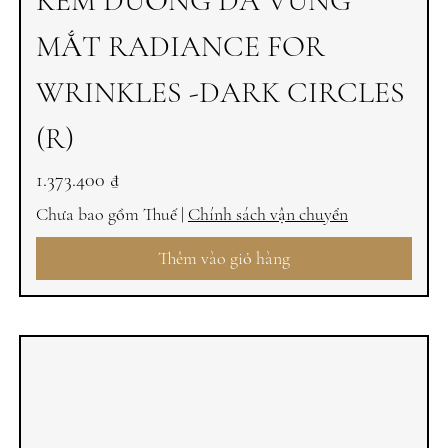
KEM DƯỠNG DA VÙNG
MẮT RADIANCE FOR
WRINKLES -DARK CIRCLES
(R)
Giá
1.373.400 ₫
Chưa bao gồm Thuế
|
Chính sách vận chuyển
Thêm vào giỏ hàng