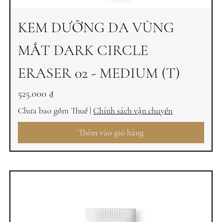
KEM DƯỠNG DA VÙNG
MẮT DARK CIRCLE
ERASER 02 - MEDIUM (T)
Giá
525.000 ₫
Chưa bao gồm Thuế
|
Chính sách vận chuyển
Thêm vào giỏ hàng