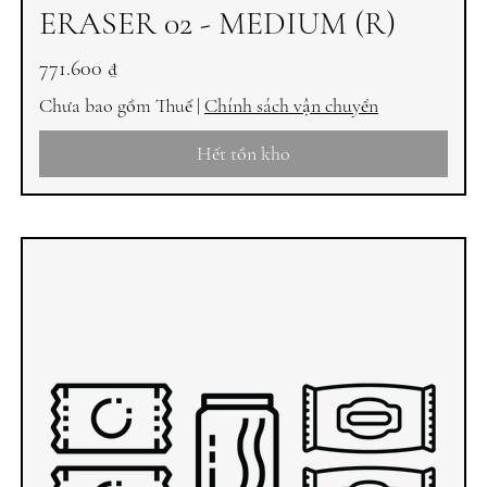
ERASER 02 - MEDIUM (R)
Giá
771.600 ₫
Chưa bao gồm Thuế
|
Chính sách vận chuyển
Hết tồn kho