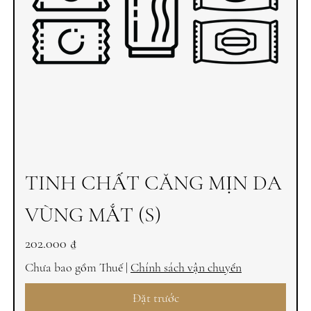
TINH CHẤT CĂNG MỊN DA
VÙNG MẮT (S)
Giá
202.000 ₫
Chưa bao gồm Thuế
|
Chính sách vận chuyển
Đặt trước