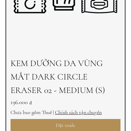
KEM DƯỠNG DA VÙNG
MẮT DARK CIRCLE
ERASER 02 - MEDIUM (S)
Giá
196.000 ₫
Chưa bao gồm Thuế
|
Chính sách vận chuyển
Đặt trước