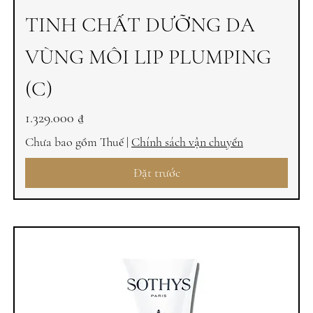
TINH CHẤT DƯỠNG DA
VÙNG MÔI LIP PLUMPING
(C)
Giá
1.329.000 ₫
Chưa bao gồm Thuế
|
Chính sách vận chuyển
Đặt trước