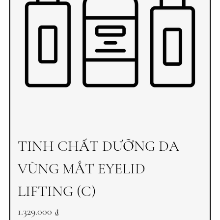
TINH CHẤT DƯỠNG DA
VÙNG MẮT EYELID
LIFTING (C)
Giá
1.329.000 ₫