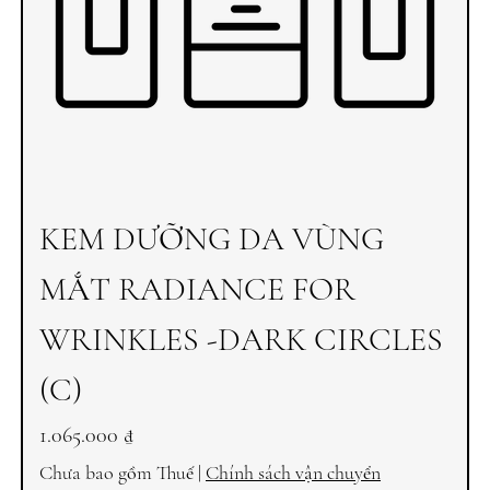
KEM DƯỠNG DA VÙNG
MẮT RADIANCE FOR
WRINKLES -DARK CIRCLES
(C)
Giá
1.065.000 ₫
Chưa bao gồm Thuế
|
Chính sách vận chuyển