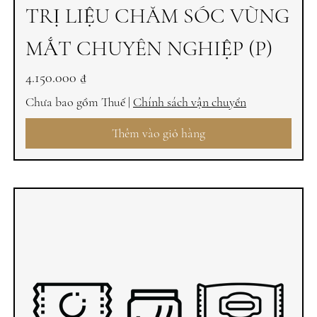
TRỊ LIỆU CHĂM SÓC VÙNG
MẮT CHUYÊN NGHIỆP (P)
Giá
4.150.000 ₫
Chưa bao gồm Thuế
|
Chính sách vận chuyển
Thêm vào giỏ hàng