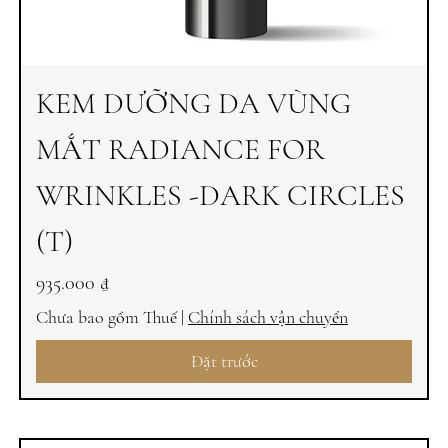
KEM DƯỠNG DA VÙNG
MẮT RADIANCE FOR
WRINKLES -DARK CIRCLES
(T)
Giá
935.000 ₫
Chưa bao gồm Thuế
|
Chính sách vận chuyển
Đặt trước