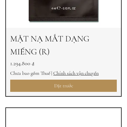
MẶT NẠ MẮT DẠNG
MIẾNG (R)
Giá
1.294.800 ₫
Chưa bao gồm Thuế
|
Chính sách vận chuyển
Đặt trước