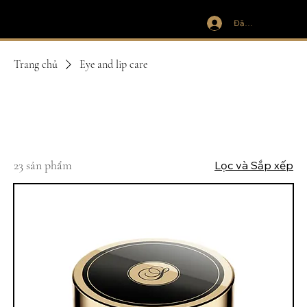
Đăng nhập
IVIT
Trang chủ
Eye and lip care
Eye and lip care
23 sản phẩm
Lọc và Sắp xếp