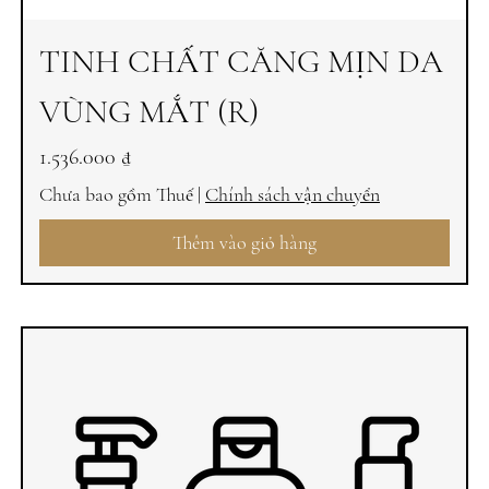
TINH CHẤT CĂNG MỊN DA
VÙNG MẮT (R)
Giá
1.536.000 ₫
Chưa bao gồm Thuế
|
Chính sách vận chuyển
Thêm vào giỏ hàng