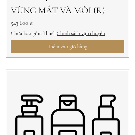
VÙNG MẮT VÀ MÔI (R)
Giá
543.600 ₫
Chưa bao gồm Thuế
|
Chính sách vận chuyển
Thêm vào giỏ hàng