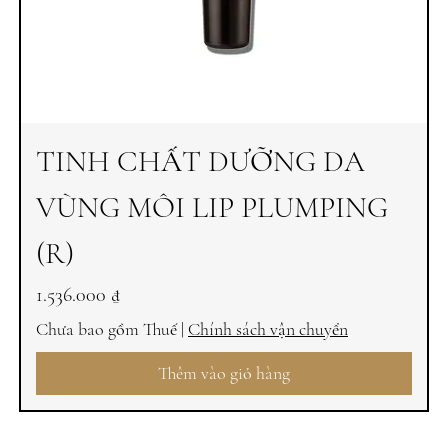
TINH CHẤT DƯỠNG DA
VÙNG MÔI LIP PLUMPING
(R)
Giá
1.536.000 ₫
Chưa bao gồm Thuế
|
Chính sách vận chuyển
Thêm vào giỏ hàng