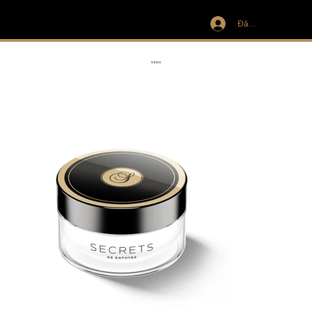
Đăng nhập
IVIT
RIBBON