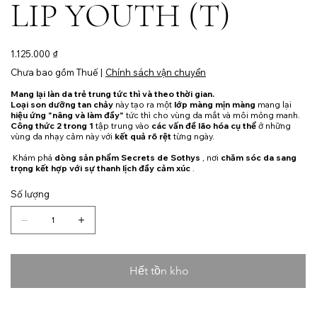
LIP YOUTH (T)
Giá
1.125.000 ₫
Chưa bao gồm Thuế
|
Chính sách vận chuyển
Mang lại làn da trẻ trung tức thì và theo thời gian.
Loại son dưỡng tan chảy
này tạo ra một
lớp màng mịn màng
mang lại
hiệu ứng "nâng và làm đầy"
tức thì cho vùng da mắt và môi mỏng manh.
Công thức 2 trong 1
tập trung vào
các vấn đề lão hóa cụ thể
ở những
vùng da nhạy cảm này với
kết quả rõ rệt
từng ngày.
Khám phá
dòng sản phẩm Secrets de Sothys
, nơi
chăm sóc da sang
trọng kết hợp với sự thanh lịch đầy cảm xúc
.
Số lượng
Hết tồn kho