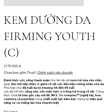
KEM DƯỠNG DA
FIRMING YOUTH
(C)
Giá
2.170.000 ₫
Chưa bao gồm Thuế
|
Chính sách vận chuyển
Đánh thức sức sống thanh xuân
cho làn da với
kem trẻ hóa săn chắc
,
giúp
làm mờ nếp nhăn
và
giảm rõ rệt các dấu hiệu chùng nhão của da
.
Phù hợp cho
độ tuổi da từ khoảng 45 đến 55 tuổi
.
Làn da trở nên
căng mịn, săn chắc hơn
và
trông trẻ trung rõ rệt
. Công
thức chứa
tế bào gốc cây mã đề
,
BP3. Tri-complex™ (nghệ tây, hoa
sophora và peptide)
cùng
chiết xuất hạt dâm bụt
, mang lại
hiệu quả
nâng cơ và chống lão hóa chuyên biệt
.
Số lượng