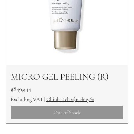
MICRO GEL PEELING (R)
Price
₫849,444
Excluding VAT
|
Chính sách vận chuyển
Out of Stock