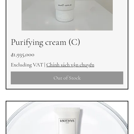
Purifying cream (C)
Price
₫1,935,000
Excluding VAT
|
Chính sách vận chuyển
Out of Stock