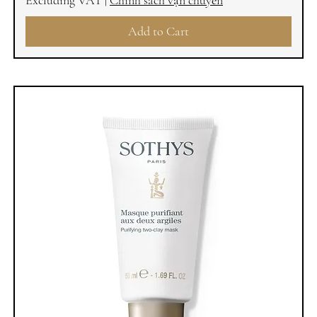
Excluding VAT
|
Chính sách vận chuyển
Add to Cart