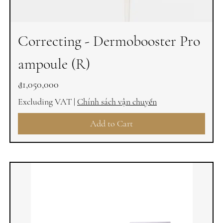
Correcting - Dermobooster Pro
ampoule (R)
Price
₫1,050,000
Excluding VAT
|
Chính sách vận chuyển
Add to Cart