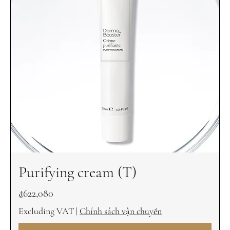
Purifying cream (T)
Price
₫622,080
Excluding VAT
|
Chính sách vận chuyển