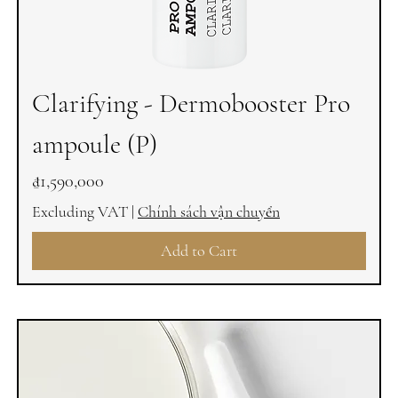
Clarifying - Dermobooster Pro
ampoule (P)
Price
₫1,590,000
Excluding VAT
|
Chính sách vận chuyển
Add to Cart