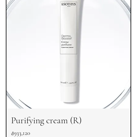
Purifying cream (R)
Price
₫933,120