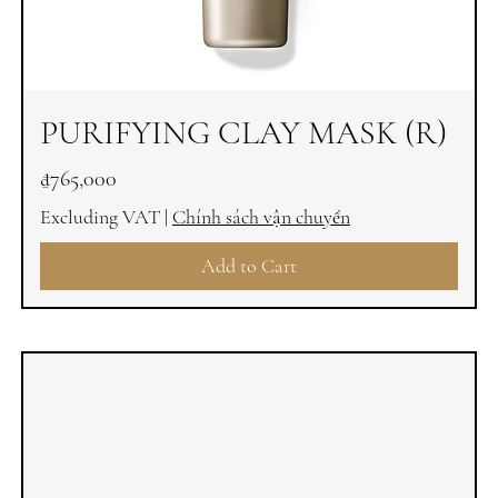
PURIFYING CLAY MASK (R)
Price
₫765,000
Excluding VAT
|
Chính sách vận chuyển
Add to Cart