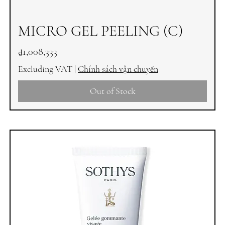
MICRO GEL PEELING (C)
Price
₫1,008,333
Excluding VAT
|
Chính sách vận chuyển
Out of Stock