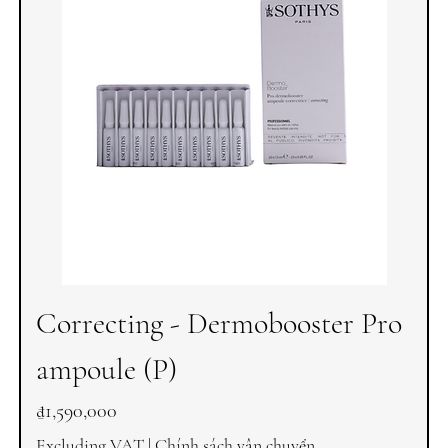
Correcting - Dermobooster Pro
ampoule (P)
Price
₫1,590,000
Excluding VAT
|
Chính sách vận chuyển