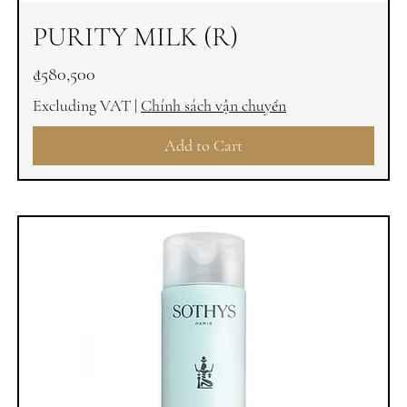
PURITY MILK (R)
Price
₫580,500
Excluding VAT
|
Chính sách vận chuyển
Add to Cart