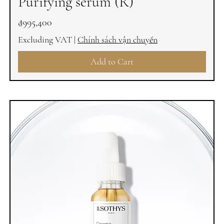
Purifying serum (R)
Price
₫995,400
Excluding VAT
|
Chính sách vận chuyển
Add to Cart