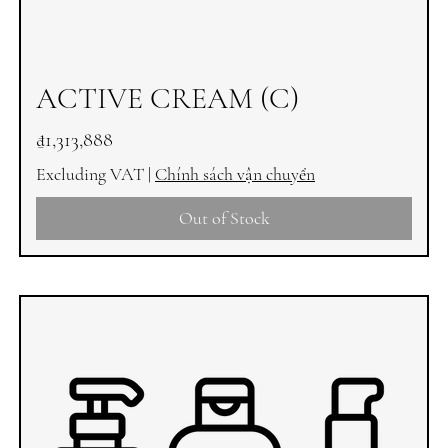
ACTIVE CREAM (C)
Price
₫1,313,888
Excluding VAT
|
Chính sách vận chuyển
Out of Stock