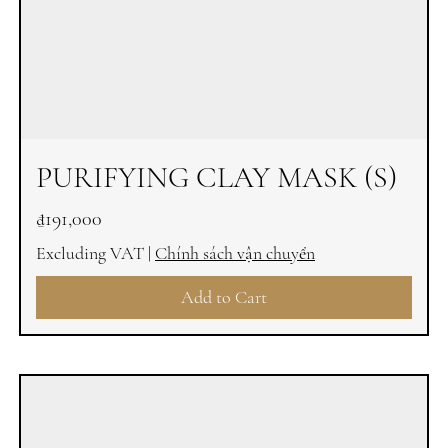
PURIFYING CLAY MASK (S)
Price
₫191,000
Excluding VAT
|
Chính sách vận chuyển
Add to Cart