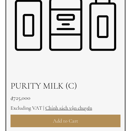
PURITY MILK (C)
Price
₫725,000
Excluding VAT
|
Chính sách vận chuyển
Add to Cart