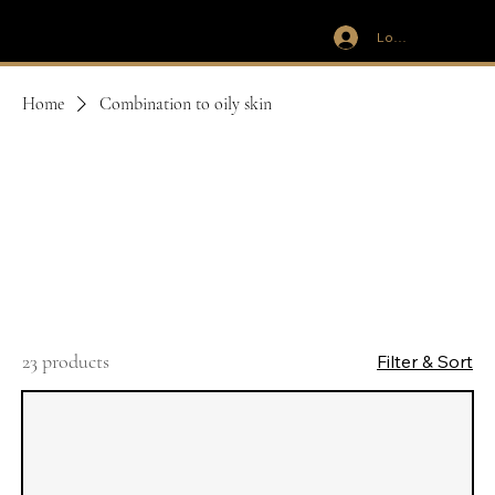
Log In
IVIT
Home
Combination to oily skin
Combination to
oily skin
23 products
Filter & Sort