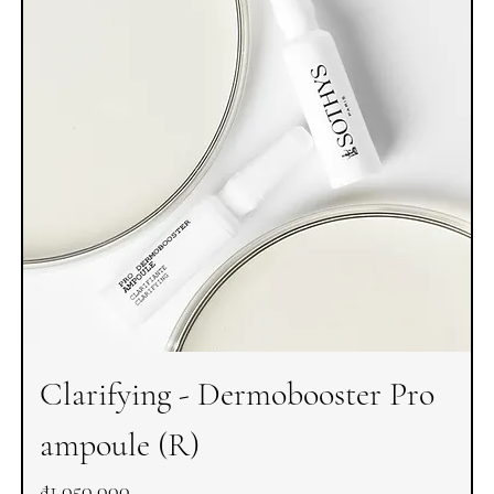
Clarifying - Dermobooster Pro
ampoule (R)
Price
₫1,050,000