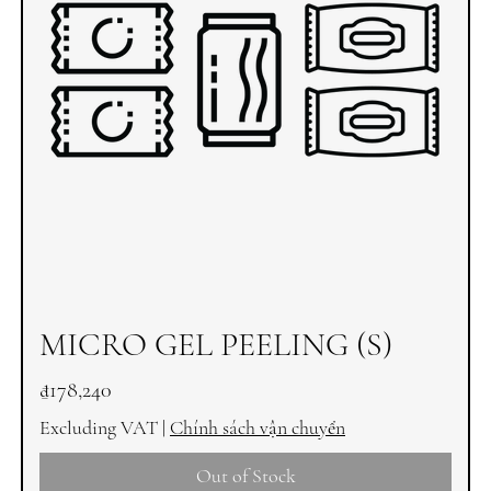
MICRO GEL PEELING (S)
Price
₫178,240
Excluding VAT
|
Chính sách vận chuyển
Out of Stock