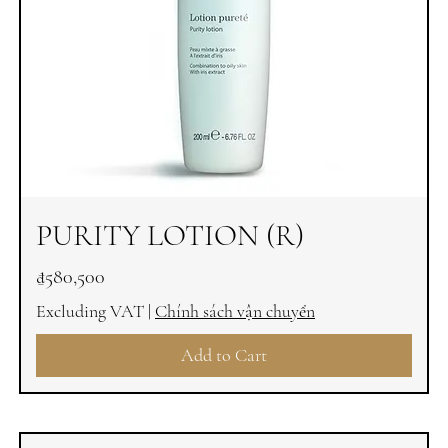
PURITY LOTION (R)
Price
₫580,500
Excluding VAT
|
Chính sách vận chuyển
Add to Cart