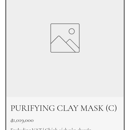
PURIFYING CLAY MASK (C)
Price
₫1,019,000