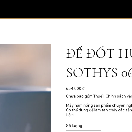
ĐẾ ĐỐT H
SOTHYS 06
Giá
654.000 ₫
Chưa bao gồm Thuế
|
Chính sách vậ
Máy hâm nóng sản phẩm chuyên ngh
Có thể dùng để làm tan chảy các s
tiệm.
Số lượng