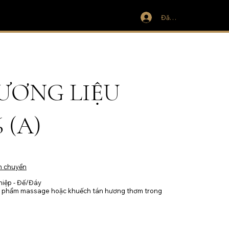
Đăng nhập
ƯƠNG LIỆU
 (A)
n chuyển
iệp - Đế/Đáy
ản phẩm massage hoặc khuếch tán hương thơm trong