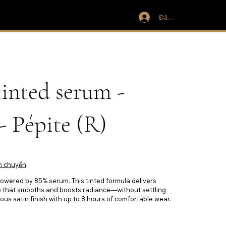
Đăng nhập
inted serum -
- Pépite (R)
n chuyển
owered by 85% serum. This tinted formula delivers
 that smooths and boosts radiance—without settling
inous satin finish with up to 8 hours of comfortable wear.