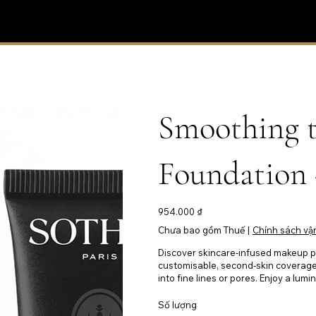
Smoothing t
Foundation 
Giá
954.000 ₫
Chưa bao gồm Thuế
|
Chính sách vậ
Discover skincare-infused makeup p
customisable, second-skin coverage
into fine lines or pores. Enjoy a lum
Số lượng