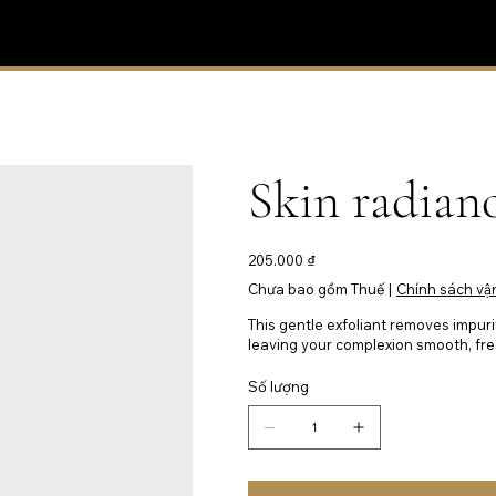
Skin radianc
Giá
205.000 ₫
Chưa bao gồm Thuế
|
Chính sách vậ
This gentle exfoliant removes impurit
leaving your complexion smooth, fre
Số lượng