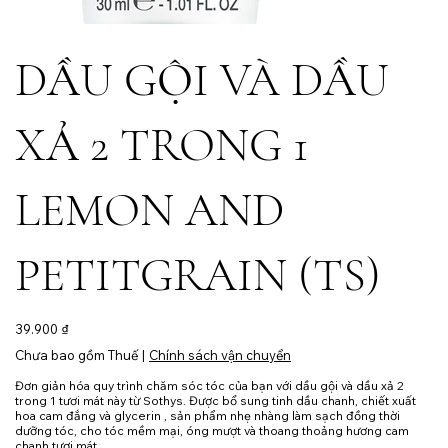
DẦU GỘI VÀ DẦU
XẢ 2 TRONG 1
LEMON AND
PETITGRAIN (TS)
Giá
39.900 ₫
Chưa bao gồm Thuế
|
Chính sách vận chuyển
Đơn giản hóa quy trình chăm sóc tóc của bạn với dầu gội và dầu xả 2
trong 1 tươi mát này từ Sothys. Được bổ sung tinh dầu chanh, chiết xuất
hoa cam đắng và glycerin , sản phẩm nhẹ nhàng làm sạch đồng thời
dưỡng tóc, cho tóc mềm mại, óng mượt và thoang thoảng hương cam
chanh tươi mát.