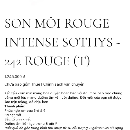
SON MÔI ROUGE
INTENSE SOTHYS -
242 ROUGE (T)
Giá
1.245.000 ₫
Chưa bao gồm Thuế
|
Chính sách vận chuyển
Kết cấu kem mịn màng hòa quyện hoàn hảo với đôi môi, bao bọc chúng
bằng một lớp màng dưỡng ẩm và nuôi dưỡng. Đôi môi của bạn sẽ được
làm mịn màng, dễ chịu hơn.
Thành phần:
Phức hợp omega 3-6 & 9
Bơ hạt mỡ
Sắc tố tinh khiết
Dưỡng ẩm liên tục trong 8 giờ !*
*Kết quả đo góc trung bình thu được từ 10 đối tượng, 8 giờ sau khi sử dụng.