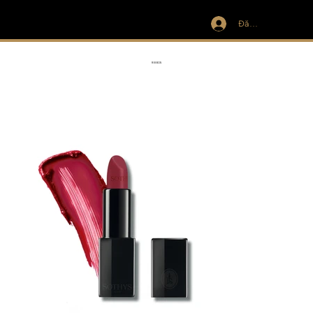
Đăng nhập
IVIT
RIBBON