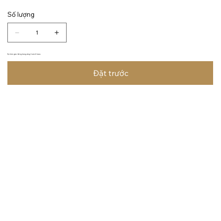
Số lượng
Dự kiến giao hàng trong vòng 3 đến 6 tuần.
Đặt trước