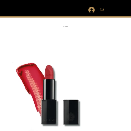
Đăng nhập
IVIT
RIBBON