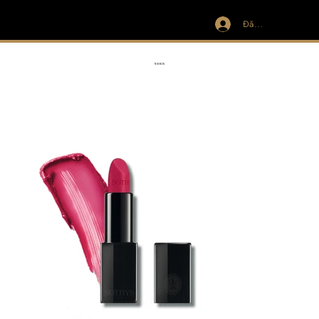
Đăng nhập
IVIT
RIBBON