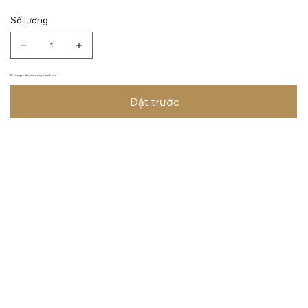
Số lượng
Dự kiến giao hàng trong vòng 3 đến 6 tuần.
Đặt trước