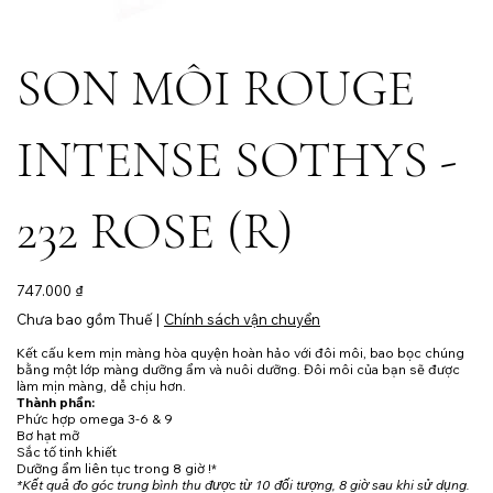
SON MÔI ROUGE
INTENSE SOTHYS -
232 ROSE (R)
Giá
747.000 ₫
Chưa bao gồm Thuế
|
Chính sách vận chuyển
Kết cấu kem mịn màng hòa quyện hoàn hảo với đôi môi, bao bọc chúng
bằng một lớp màng dưỡng ẩm và nuôi dưỡng. Đôi môi của bạn sẽ được
làm mịn màng, dễ chịu hơn.
Thành phần:
Phức hợp omega 3-6 & 9
Bơ hạt mỡ
Sắc tố tinh khiết
Dưỡng ẩm liên tục trong 8 giờ !*
*Kết quả đo góc trung bình thu được từ 10 đối tượng, 8 giờ sau khi sử dụng.