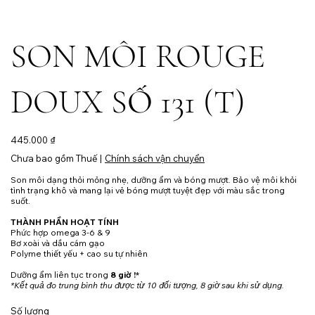
SON MÔI ROUGE
DOUX SỐ 131 (T)
Giá
445.000 ₫
Chưa bao gồm Thuế
|
Chính sách vận chuyển
Son môi dạng thỏi mỏng nhẹ, dưỡng ẩm và bóng mượt. Bảo vệ môi khỏi
tình trạng khô và mang lại vẻ bóng mượt tuyệt đẹp với màu sắc trong
suốt.
THÀNH PHẦN HOẠT TÍNH
Phức hợp omega 3-6 & 9
Bơ xoài và dầu cám gạo
Polyme thiết yếu + cao su tự nhiên
Dưỡng ẩm liên tục trong
8 giờ !*
*Kết quả đo trung bình thu được từ 10 đối tượng, 8 giờ sau khi sử dụng.
Số lượng