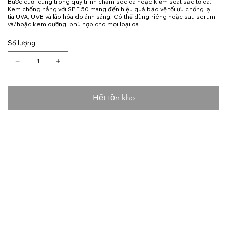
Bước cuối cùng trong quy trình chăm sóc da hoặc kiểm soát sắc tố da.
Kem chống nắng với SPF 50 mang đến hiệu quả bảo vệ tối ưu chống lại
tia UVA, UVB và lão hóa do ánh sáng. Có thể dùng riêng hoặc sau serum
và/hoặc kem dưỡng, phù hợp cho mọi loại da.
Số lượng
Hết tồn kho