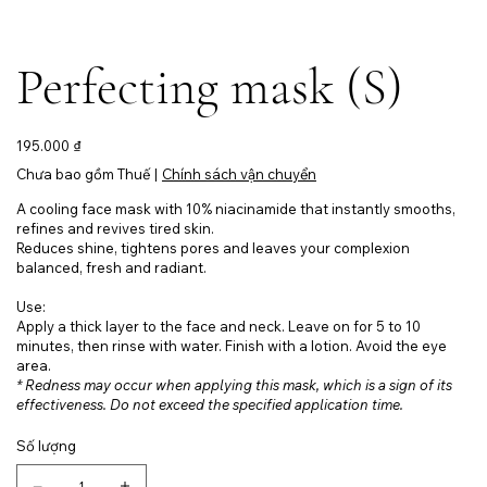
Perfecting mask (S)
Giá
195.000 ₫
Chưa bao gồm Thuế
|
Chính sách vận chuyển
A cooling face mask with 10% niacinamide that instantly smooths,
refines and revives tired skin.
Reduces shine, tightens pores and leaves your complexion
balanced, fresh and radiant.
Use:
Apply a thick layer to the face and neck. Leave on for 5 to 10
minutes, then rinse with water. Finish with a lotion. Avoid the eye
area.
* Redness may occur when applying this mask, which is a sign of its
effectiveness. Do not exceed the specified application time.
Số lượng