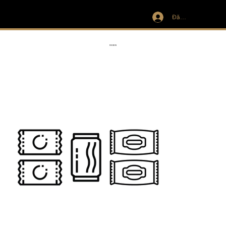
Đăng nhập
IVIT
RIBBON