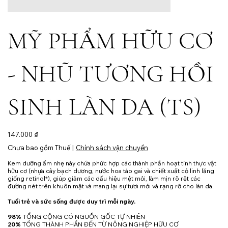
MỸ PHẨM HỮU CƠ
- NHŨ TƯƠNG HỒI
SINH LÀN DA (TS)
Giá
147.000 ₫
Chưa bao gồm Thuế
|
Chính sách vận chuyển
Kem dưỡng ẩm nhẹ này chứa phức hợp các thành phần hoạt tính thực vật
hữu cơ (nhựa cây bạch dương, nước hoa táo gai và chiết xuất cỏ linh lăng
giống retinol*), giúp giảm các dấu hiệu mệt mỏi, làm mịn rõ rệt các
đường nét trên khuôn mặt và mang lại sự tươi mới và rạng rỡ cho làn da.
Tuổi trẻ và sức sống được duy trì mỗi ngày.
98%
TỔNG CỘNG CÓ NGUỒN GỐC TỰ NHIÊN
20%
TỔNG THÀNH PHẦN ĐẾN TỪ NÔNG NGHIỆP HỮU CƠ