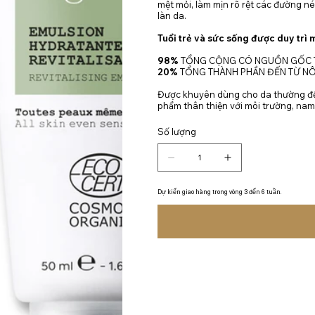
mệt mỏi, làm mịn rõ rệt các đường né
làn da.
Tuổi trẻ và sức sống được duy trì 
98%
TỔNG CỘNG CÓ NGUỒN GỐC T
20%
TỔNG THÀNH PHẦN ĐẾN TỪ N
Được khuyên dùng cho da thường đến
phẩm thân thiện với môi trường, nam 
Số lượng
Dự kiến giao hàng trong vòng 3 đến 6 tuần.