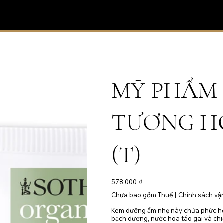
MỸ PHẨM 
TƯƠNG HỒ
(T)
Giá
578.000 ₫
Chưa bao gồm Thuế
|
Chính sách vậ
Kem dưỡng ẩm nhẹ này chứa phức hợp
bạch dương, nước hoa táo gai và chiết