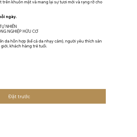
t trên khuôn mặt và mang lại sự tươi mới và rạng rỡ cho
mỗi ngày.
Ự NHIÊN
ÔNG NGHIỆP HỮU CƠ
 da hỗn hợp (kể cả da nhạy cảm), người yêu thích sản
giới, khách hàng trẻ tuổi.
Đặt trước