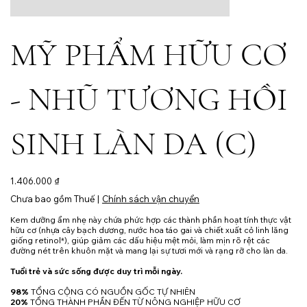
MỸ PHẨM HỮU CƠ
- NHŨ TƯƠNG HỒI
SINH LÀN DA (C)
Giá
1.406.000 ₫
Chưa bao gồm Thuế
|
Chính sách vận chuyển
Kem dưỡng ẩm nhẹ này chứa phức hợp các thành phần hoạt tính thực vật
hữu cơ (nhựa cây bạch dương, nước hoa táo gai và chiết xuất cỏ linh lăng
giống retinol*), giúp giảm các dấu hiệu mệt mỏi, làm mịn rõ rệt các
đường nét trên khuôn mặt và mang lại sự tươi mới và rạng rỡ cho làn da.
Tuổi trẻ và sức sống được duy trì mỗi ngày.
98%
TỔNG CỘNG CÓ NGUỒN GỐC TỰ NHIÊN
20%
TỔNG THÀNH PHẦN ĐẾN TỪ NÔNG NGHIỆP HỮU CƠ