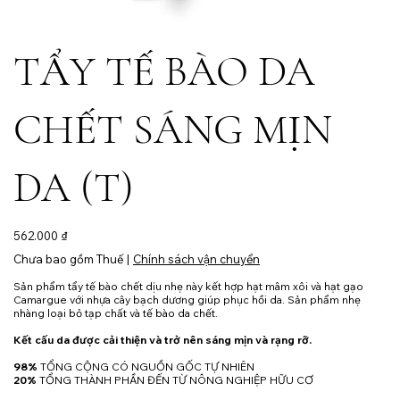
TẨY TẾ BÀO DA
CHẾT SÁNG MỊN
DA (T)
Giá
562.000 ₫
Chưa bao gồm Thuế
|
Chính sách vận chuyển
Sản phẩm tẩy tế bào chết dịu nhẹ này kết hợp hạt mâm xôi và hạt gạo
Camargue với nhựa cây bạch dương giúp phục hồi da. Sản phẩm nhẹ
nhàng loại bỏ tạp chất và tế bào da chết.
Kết cấu da được cải thiện và trở nên sáng mịn và rạng rỡ.
98%
TỔNG CỘNG CÓ NGUỒN GỐC TỰ NHIÊN
20%
TỔNG THÀNH PHẦN ĐẾN TỪ NÔNG NGHIỆP HỮU CƠ