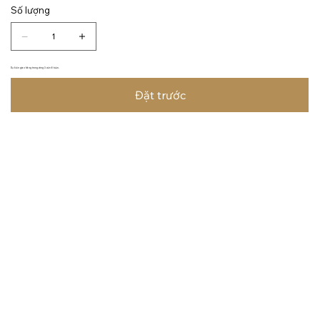
Số lượng
Dự kiến giao hàng trong vòng 3 đến 6 tuần.
Đặt trước