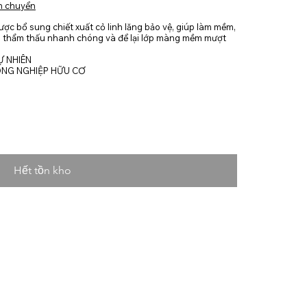
n chuyển
ợc bổ sung chiết xuất cỏ linh lăng bảo vệ, giúp làm mềm,
m thẩm thấu nhanh chóng và để lại lớp màng mềm mượt
 NHIÊN
ÔNG NGHIỆP HỮU CƠ
Hết tồn kho