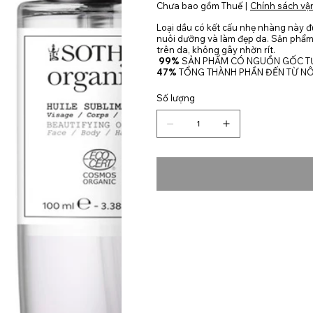
Chưa bao gồm Thuế
|
Chính sách vậ
Loại dầu có kết cấu nhẹ nhàng này đư
nuôi dưỡng và làm đẹp da. Sản phẩ
trên da, không gây nhờn rít.
99%
SẢN PHẨM CÓ NGUỒN GỐC TỰ
47%
TỔNG THÀNH PHẦN ĐẾN TỪ N
Số lượng