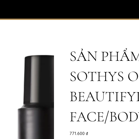
SẢN PHẨ
SOTHYS O
BEAUTIFY
FACE/BOD
Giá
771.600 ₫