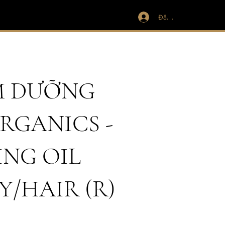
Đăng nhập
M DƯỠNG
RGANICS -
ING OIL
Y/HAIR (R)