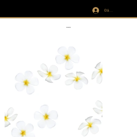
Đăng nhập
IVIT
RIBBON