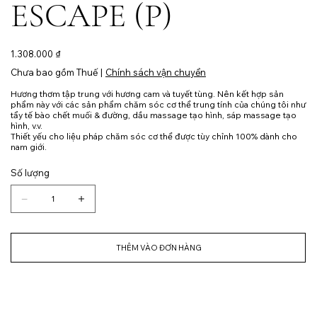
ESCAPE (P)
Giá
1.308.000 ₫
Chưa bao gồm Thuế
|
Chính sách vận chuyển
Hương thơm tập trung với hương cam và tuyết tùng. Nên kết hợp sản
phẩm này với các sản phẩm chăm sóc cơ thể trung tính của chúng tôi như
tẩy tế bào chết muối & đường, dầu massage tạo hình, sáp massage tạo
hình, v.v.
Thiết yếu cho liệu pháp chăm sóc cơ thể được tùy chỉnh 100% dành cho
nam giới.
Số lượng
THÊM VÀO ĐƠN HÀNG