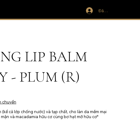
Đăng nhập
NG LIP BALM
 - PLUM (R)
n chuyển
 (kể cả lớp chống nước) và tạp chất, cho làn da mềm mại
u mận và macadamia hữu cơ cùng bơ hạt mỡ hữu cơ*