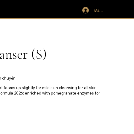
Đăng nhập
anser (S)
n chuyển
foams up slightly for mild skin cleansing for all skin
w formula 2026: enriched with pomegranate enzymes for