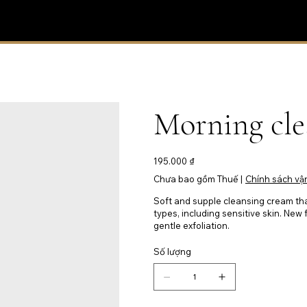
Morning cle
Giá
195.000 ₫
Chưa bao gồm Thuế
|
Chính sách vậ
Soft and supple cleansing cream that 
types, including sensitive skin. Ne
gentle exfoliation.
Số lượng