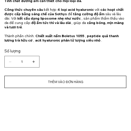
Tinh chất dưỡng ẩm cần thiết cho mọi loại da.
Công thức chuyên sâu
kết hợp
4 loại acid hyaluronic
với
các hoạt chất
được cấp bằng sáng chế của Sothys
để
tăng cường độ ẩm
sâu và lâu
dài. Với
kết cấu dạng liposome nhẹ như nước
, sản phẩm thẩm thấu vào
da để cung cấp
độ ẩm tức thì và lâu dài
, giúp da
căng bóng, mịn màng
và tươi trẻ
.
Thành phần chính:
Chiết xuất nấm Boletus 1055
,
peptide quả thanh
lương trà hữu cơ
,
acit hyaluronic phân tử lượng siêu nhỏ
.
Số lượng
THÊM VÀO ĐƠN HÀNG