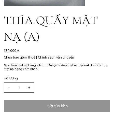
THÌA QUẤY MẶT
NẠ (A)
Giá
186.000 ₫
Chưa bao gồm Thuế
|
Chính sách vận chuyển
Que trộn mặt nạ bằng silicon. Dùng để đắp mặt nạ Hydra4 IT và các loại
mặt nạ dạng kem khác.
Số lượng
Hết tồn kho