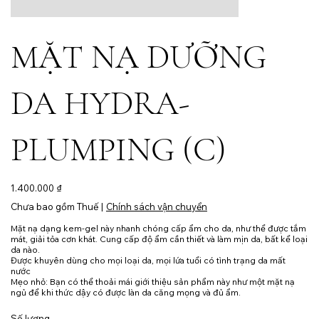
MẶT NẠ DƯỠNG
DA HYDRA-
PLUMPING (C)
Giá
1.400.000 ₫
Chưa bao gồm Thuế
|
Chính sách vận chuyển
Mặt nạ dạng kem-gel này nhanh chóng cấp ẩm cho da, như thể được tắm
mát, giải tỏa cơn khát. Cung cấp độ ẩm cần thiết và làm mịn da, bất kể loại
da nào.
Được khuyên dùng cho mọi loại da, mọi lứa tuổi có tình trạng da mất
nước
Mẹo nhỏ: Bạn có thể thoải mái giới thiệu sản phẩm này như một mặt nạ
ngủ để khi thức dậy có được làn da căng mọng và đủ ẩm.
Số lượng