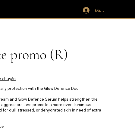
Đăng nhập
ce promo (R)
n chuyển
aily protection with the Glow Defence Duo.
ream and Glow Defence Serum helps strengthen the
nal aggressors, and promote a more even, luminous
or dull, stressed, or dehydrated skin in need of extra
ce