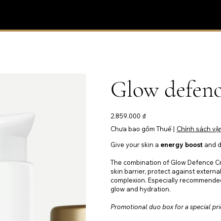
Glow defen
Giá
2.859.000 ₫
Chưa bao gồm Thuế
|
Chính sách vậ
Give your skin a
energy boost
and d
The combination of Glow Defence C
skin barrier, protect against exter
complexion. Especially recommended f
glow and hydration.
Promotional duo box for a special pri