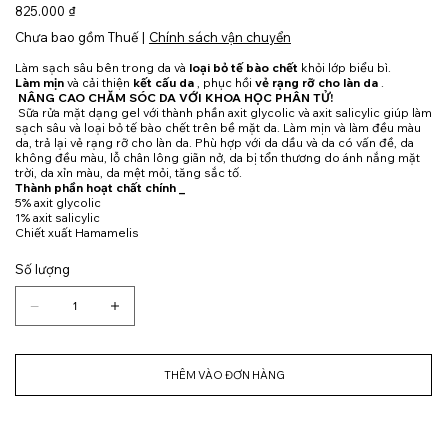
Giá
825.000 ₫
Chưa bao gồm Thuế
|
Chính sách vận chuyển
Làm sạch sâu bên trong da và
loại bỏ tế bào chết
khỏi lớp biểu bì.
Làm mịn
và cải thiện
kết cấu da
, phục hồi
vẻ rạng rỡ cho làn da
.
NÂNG CAO CHĂM SÓC DA VỚI KHOA HỌC PHÂN TỬ!
Sữa rửa mặt dạng gel với thành phần axit glycolic và axit salicylic giúp làm
sạch sâu và loại bỏ tế bào chết trên bề mặt da. Làm mịn và làm đều màu
da, trả lại vẻ rạng rỡ cho làn da. Phù hợp với da dầu và da có vấn đề, da
không đều màu, lỗ chân lông giãn nở, da bị tổn thương do ánh nắng mặt
trời, da xỉn màu, da mệt mỏi, tăng sắc tố.
Thành phần hoạt chất chính _
5% axit glycolic
1% axit salicylic
Chiết xuất Hamamelis
Số lượng
THÊM VÀO ĐƠN HÀNG