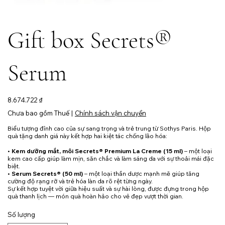
Gift box Secrets®
Serum
Giá
8.674.722 ₫
Chưa bao gồm Thuế
|
Chính sách vận chuyển
Biểu tượng đỉnh cao của sự sang trọng và trẻ trung từ Sothys Paris. Hộp
quà tặng danh giá này kết hợp hai kiệt tác chống lão hóa:
•
Kem dưỡng mắt, môi Secrets® Premium La Creme (15 ml)
– một loại
kem cao cấp giúp làm mịn, săn chắc và làm sáng da với sự thoải mái đặc
biệt.
•
Serum Secrets® (50 ml)
– một loại thần dược mạnh mẽ giúp tăng
cường độ rạng rỡ và trẻ hóa làn da rõ rệt từng ngày.
Sự kết hợp tuyệt vời giữa hiệu suất và sự hài lòng, được đựng trong hộp
quà thanh lịch — món quà hoàn hảo cho vẻ đẹp vượt thời gian.
Số lượng