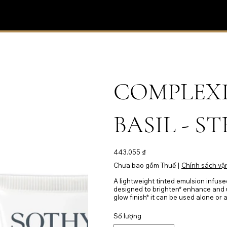
COMPLEXI
BASIL - S
Giá
443.055 ₫
Chưa bao gồm Thuế
|
Chính sách vậ
A lightweight tinted emulsion infuse
designed to brighten* enhance and u
glow finish* it can be used alone or
Số lượng