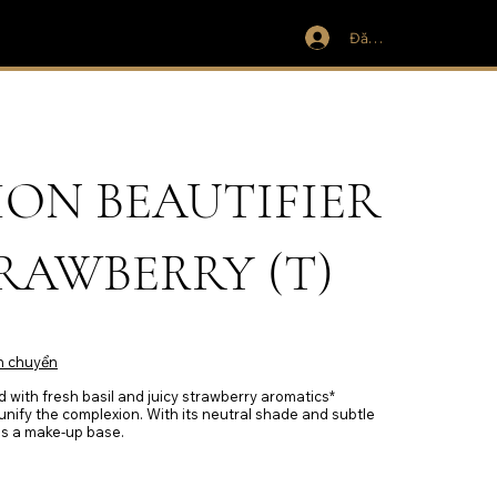
Đăng nhập
ON BEAUTIFIER
TRAWBERRY (T)
n chuyển
d with fresh basil and juicy strawberry aromatics*
nify the complexion. With its neutral shade and subtle
 as a make-up base.