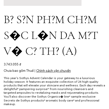
B? S?N PH?M CH?M
S�C L�N DA M?T
V� C? TH? (A)
Giá
3.743.055 ₫
Chưa bao gồm Thuế
|
Chính sách vận chuyển
This year's Sothys Advent Calendar is your gateway to a luxurious
holiday season. It features an exquisite collection of 24 high-quality
products that will elevate your skincare and wellness. Each day reveals a
delightful* pampering surprise* from nourishing cleansers and
targeted ampoules to revitalizing masks and rejuvenating products.
You'll also discover the Sothys Organics� line* sample exclusive
Secrets de Sothys products* aromatic body care* and professional
makeup.