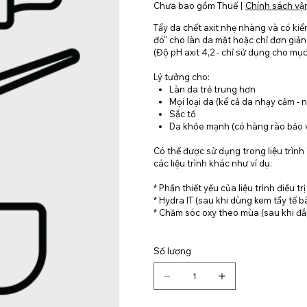
Chưa bao gồm Thuế
|
Chính sách vậ
Tẩy da chết axit nhẹ nhàng và có k
đó" cho làn da mặt hoặc chỉ đơn giản
(Độ pH axit 4,2 - chỉ sử dụng cho mụ
Lý tưởng cho:
Làn da trẻ trung hơn
Mọi loại da (kể cả da nhạy cảm - 
Sắc tố
Da khỏe mạnh (có hàng rào bảo v
Có thể được sử dụng trong liệu trìn
các liệu trình khác như ví dụ:
* Phần thiết yếu của liệu trình điều tr
* Hydra IT (sau khi dùng kem tẩy tế 
* Chăm sóc oxy theo mùa (sau khi đắp
Số lượng