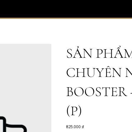
SẢN PHẨ
CHUYÊN N
BOOSTER -
(P)
Giá
825.000 ₫