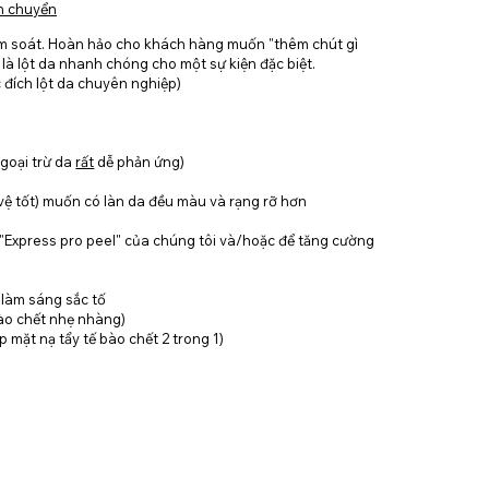
n chuyển
iểm soát. Hoàn hảo cho khách hàng muốn "thêm chút gì
 là lột da nhanh chóng cho một sự kiện đặc biệt.
c đích lột da chuyên nghiệp)
ngoại trừ da
rất
dễ phản ứng)
ệ tốt) muốn có làn da đều màu và rạng rỡ hơn
h "Express pro peel" của chúng tôi và/hoặc để tăng cường
ị làm sáng sắc tố
bào chết nhẹ nhàng)
 mặt nạ tẩy tế bào chết 2 trong 1)