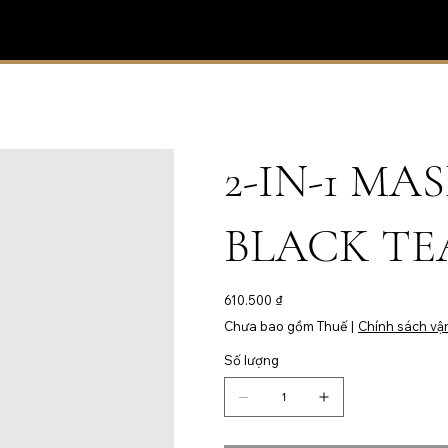
2-IN-1 MA
BLACK T
Giá
610.500 ₫
Chưa bao gồm Thuế
|
Chính sách vậ
Số lượng